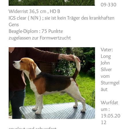
09-330
Widerrist 36,5 cm , HD B
IGS clear ( N/N ) ; sie ist kein Träger des krankhaften
Gens
Beagle-Diplom : 75 Punkte
zugelassen zur Formwertzucht
Vater:
Long
John
Silver
vom
Sturmgel
äut
Wurfdat
um :
19.05.20
12
spurlaut und schussfest