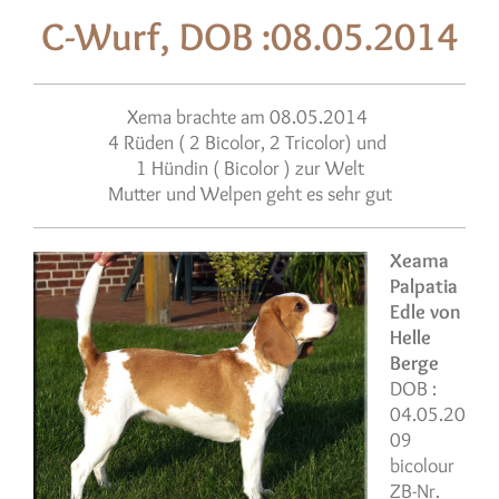
C-Wurf, DOB :08.05.2014
Xema brachte am 08.05.2014
4 Rüden ( 2 Bicolor, 2 Tricolor) und
1 Hündin ( Bicolor ) zur Welt
Mutter und Welpen geht es sehr gut
Xeama
Palpatia
Edle von
Helle
Berge
DOB :
04.05.20
09
bicolour
ZB-Nr.